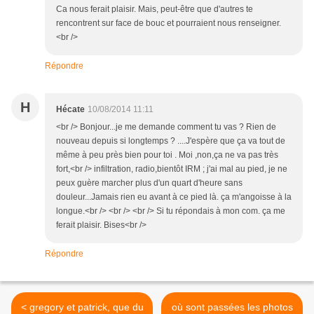
Ca nous ferait plaisir. Mais, peut-être que d'autres te
rencontrent sur face de bouc et pourraient nous renseigner.
<br />
Répondre
H
Hécate
10/08/2014 11:11
<br /> Bonjour...je me demande comment tu vas ? Rien de
nouveau depuis si longtemps ? ....J'espère que ça va tout de
même à peu près bien pour toi . Moi ,non,ça ne va pas très
fort,<br /> infiltration, radio,bientôt IRM ; j'ai mal au pied, je ne
peux guère marcher plus d'un quart d'heure sans
douleur...Jamais rien eu avant à ce pied là. ça m'angoisse à la
longue.<br /> <br /> <br /> Si tu répondais à mon com. ça me
ferait plaisir. Bises<br />
Répondre
< gregory et patrick, que du
où sont passées les photos