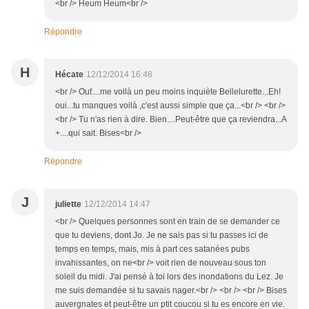
<br /> Heum Heum<br />
Répondre
H
Hécate
12/12/2014 16:48
<br /> Ouf....me voilà un peu moins inquiète Bellelurette...Eh!
oui...tu manques voilà ,c'est aussi simple que ça...<br /> <br />
<br /> Tu n'as rien à dire. Bien....Peut-être que ça reviendra...A
+....qui sait. Bises<br />
Répondre
J
juliette
12/12/2014 14:47
<br /> Quelques personnes sont en train de se demander ce
que tu deviens, dont Jo. Je ne sais pas si tu passes ici de
temps en temps, mais, mis à part ces satanées pubs
invahissantes, on ne<br /> voit rien de nouveau sous ton
soleil du midi. J'ai pensé à toi lors des inondations du Lez. Je
me suis demandée si tu savais nager.<br /> <br /> <br /> Bises
auvergnates et peut-être un ptit coucou si tu es encore en vie.