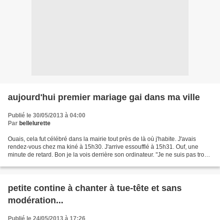
aujourd'hui premier mariage gai dans ma ville
Publié le 30/05/2013 à 04:00
Par
bellelurette
Ouais, cela fut célébré dans la mairie tout près de là où j'habite. J'avais
rendez-vous chez ma kiné à 15h30. J'arrive essoufflé à 15h31. Ouf, une
minute de retard. Bon je la vois derrière son ordinateur. "Je ne suis pas trop
en retard j'espère ?" "non,...
petite contine à chanter à tue-tête et sans
modération...
Publié le 24/05/2013 à 17:26