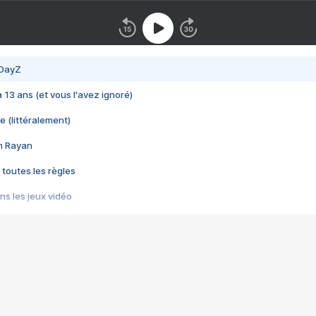
 DayZ
 a 13 ans (et vous l'avez ignoré)
e (littéralement)
im Rayan
 toutes les règles
s les jeux vidéo
us choquant de Rockstar ? - Le scandale BULLY
e plus moche de Steam
du RÊVE tourne au CAUCHEMAR
pendant 8 heures