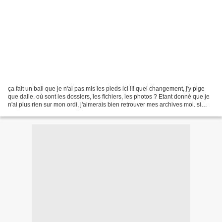
ça fait un bail que je n'ai pas mis les pieds ici !!! quel changement, j'y pige
que dalle. où sont les dossiers, les fichiers, les photos ? Etant donné que je
n'ai plus rien sur mon ordi, j'aimerais bien retrouver mes archives moi. si
quelqu'un a un conseil,...