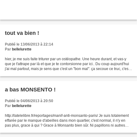
tout va bien !
Publié le 13/06/2013 à 22:14
Par
bellelurette
hier, je me suis faite triturer par un ostéopathe. Une heure durant, et vas-y
que je t'attrape par là et que je te contorsionne par ici.. Du coup aujourd'hui
j'ai mal partout, mais je sens que c'est un "bon mal". ça secoue ce truc, c'est
dingue ! Parce...
a bas MONSENTO !
Publié le 04/06/2013 à 20:50
Par
bellelurette
http://latelelibre.fr/reportages/manif-anti-monsanto-paris/ Je suis totalement
effarée par le manque d'abeilles dans mon quartier, c'est normal, il n'y en
pas plus, grace à qui ? Grace à Monsanto bien sûr. Ni papillons ni autres
insectes butineurs, plus...