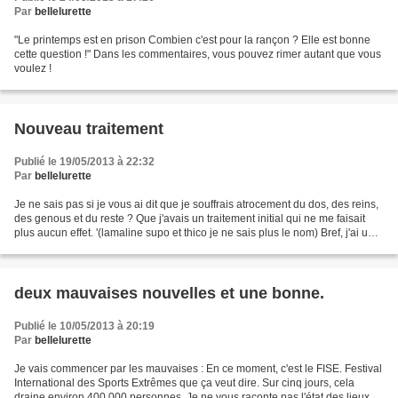
Par
bellelurette
"Le printemps est en prison Combien c'est pour la rançon ? Elle est bonne
cette question !" Dans les commentaires, vous pouvez rimer autant que vous
voulez !
Nouveau traitement
Publié le 19/05/2013 à 22:32
Par
bellelurette
Je ne sais pas si je vous ai dit que je souffrais atrocement du dos, des reins,
des genous et du reste ? Que j'avais un traitement initial qui ne me faisait
plus aucun effet. '(lamaline supo et thico je ne sais plus le nom) Bref, j'ai un
nouveau traitement....
deux mauvaises nouvelles et une bonne.
Publié le 10/05/2013 à 20:19
Par
bellelurette
Je vais commencer par les mauvaises : En ce moment, c'est le FISE. Festival
International des Sports Extrêmes que ça veut dire. Sur cinq jours, cela
draine environ 400.000 personnes. Je ne vous raconte pas l'état des lieux, le